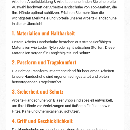
Arbeiten. Arbeitskleidung & Arbeitsschuhe finden Sie eine breite
(FAQs)1. Sind diese Handschuhe für extreme
Kälte geeignet? Unsere Handschuhe sind warm
Auswahl hochwertiger Arbeits-Handschuhe von Top-Marken, die
und bieten Schutz vor Kälte, sind jedoch nicht
Ihre Hände optimal schützen. Erfahren Sie mehr über die
für extremste Temperaturen ausgelegt. 2. Kann
wichtigsten Merkmale und Vorteile unserer Arbeits-Handschuhe
ich diese Handschuhe in der Maschine
in dieser Übersicht.
waschen? Ja, Sie können sie bei 40 °C in der
1. Materialien und Haltbarkeit
Maschine waschen. 3. Sind sie für den Einsatz
bei Regen geeignet? Die Handschuhe sind
Unsere Arbeits-Handschuhe bestehen aus strapazierfähigen
wasserabweisend, aber nicht wasserdicht. Sie
Materialien wie Leder, Nylon oder synthetischen Stoffen. Diese
bieten Schutz vor leichtem Regen, aber nicht bei
Materialien sorgen für Langlebigkeit und Schutz.
starkem Regen.
2. Passform und Tragekomfort
Die richtige Passform ist entscheidend für bequemes Arbeiten.
Unsere Handschuhe sind ergonomisch gestaltet und bieten
hervorragenden Tragekomfort.
3. Sicherheit und Schutz
Arbeits-Handschuhe von Bläser Shop sind speziell entwickelt,
um Ihre Hände vor Verletzungen und äußeren Einflüssen wie
Hitze, Kälte und Chemikalien zu schützen.
4. Griff und Geschicklichkeit
Die Handschuhe ermöglichen präzises Arbeiten und einen