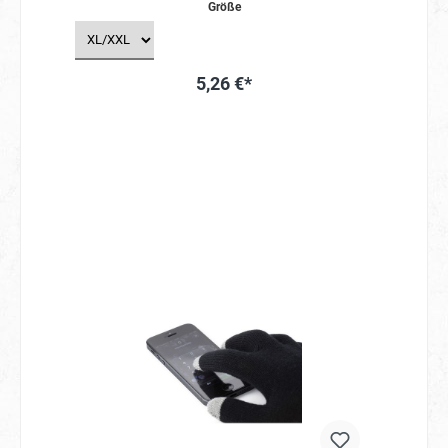
Arbeitsbedingungen: Bei L-merch legen wir
Größe
besonderen Wert auf ethische
Produktionsbedingungen. Unsere Handschuhe
sind zertifiziert, um faire Arbeitsbedingungen
sicherzustellen. 2. REACH-konform: Die
5,26 €*
Materialien, die in diesen Handschuhen
verwendet werden, erfüllen die strengen REACH-
Richtlinien, um die Umwelt und Ihre Gesundheit
zu schützen. 3. Hochwertige
Materialzusammensetzung: Unsere L-merch
Touch Screen Handschuhe bestehen zu 100%
aus Polyacryl, einem langlebigen und
wärmenden Material. 4. Winterhandschuhe:
Diese Handschuhe sind speziell für kalte
Wintertage konzipiert und halten Ihre Hände
angenehm warm. 5. Pflegeleicht: Die
Pflegehinweise sind einfach – Handwäsche
genügt, um die L-merch Handschuhe in Top-
Zustand zu halten. 6. Touchscreen-Geeignet:
Dank modernster Technologie können Sie Ihre
Touchscreen-Geräte problemlos bedienen, ohne
die Handschuhe ausziehen zu müssen. Häufig
gestellte Fragen (FAQs) 1. Sind die L-merch
Touch Screen Handschuhe wasserdicht? Nein,
diese Handschuhe sind nicht wasserdicht. Sie