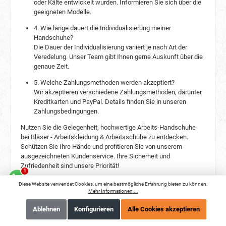
oder Kälte entwickelt wurden. Informieren Sie sich über die
geeigneten Modelle.
4. Wie lange dauert die Individualisierung meiner
Handschuhe?
Die Dauer der Individualisierung variiert je nach Art der
Veredelung. Unser Team gibt Ihnen gerne Auskunft über die
genaue Zeit.
5. Welche Zahlungsmethoden werden akzeptiert?
Wir akzeptieren verschiedene Zahlungsmethoden, darunter
Kreditkarten und PayPal. Details finden Sie in unseren
Zahlungsbedingungen.
Nutzen Sie die Gelegenheit, hochwertige Arbeits-Handschuhe
bei Bläser - Arbeitskleidung & Arbeitsschuhe zu entdecken.
Schützen Sie Ihre Hände und profitieren Sie von unserem
ausgezeichneten Kundenservice. Ihre Sicherheit und
Zufriedenheit sind unsere Priorität!
Kontaktieren Sie uns noch heute und finden Sie die perfekten
Diese Website verwendet Cookies, um eine bestmögliche Erfahrung bieten zu können.
Handschuhe für Ihren Bedarf!
Mehr Informationen ...
Ablehnen
Konfigurieren
Alle Cookies akzeptieren