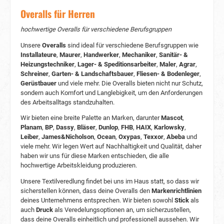
Der Planam Gefrierhaus Overall ist mit Blick auf
Overalls für Herren
den Tragekomfort und die Bequemlichkeit des
Trägers gestaltet und verfügt über mehrere
hochwertige Overalls für verschiedene Berufsgruppen
praktische Funktionen. Er ist mit einem
durchgehenden, verdeckten Frontreißverschluss
Unsere
Overalls
sind ideal für verschiedene Berufsgruppen wie
ausgestattet, der sich über die gesamte Länge
Installateure
,
Maurer
,
Handwerker
,
Mechaniker
,
Sanitär- &
des Kleidungsstücks erstreckt und das An- und
Heizungstechniker
,
Lager- & Speditionsarbeiter
,
Maler
,
Agrar
,
Ausziehen erleichtert. Zusätzlich gibt es eine
Schreiner
,
Garten- & Landschaftsbauer
,
Fliesen- & Bodenleger
,
Brusttasche links, zwei geräumige aufgesetzte
Gerüstbauer
und viele mehr. Die Overalls bieten nicht nur Schutz,
Seitentaschen mit Patten und eine Tasche am
sondern auch Komfort und Langlebigkeit, um den Anforderungen
linken Ärmel mit Reißverschlussfach, die
des Arbeitsalltags standzuhalten.
ausreichend Platz für wichtige Werkzeuge und
persönliche Gegenstände bieten. Der Overall ist
Wir bieten eine breite Palette an Marken, darunter
Mascot
,
auch mit Kniepolstertaschen ausgestattet, die
Planam
,
BP
,
Dassy
,
Bläser
,
Dunlop
,
FHB
,
HAIX
,
Karlowsky
,
zusätzlichen Schutz bieten, sowie einem
Leiber
,
James&Nicholson
,
Ocean
,
Oxypas
,
Texxor
,
Abeba
und
seitlichen Reißverschluss mit Patte für einen
viele mehr. Wir legen Wert auf Nachhaltigkeit und Qualität, daher
problemlosen Einstieg. 3. Erhöhte Sichtbarkeit
haben wir uns für diese Marken entschieden, die alle
und Sicherheit Der Planam Gefrierhaus Overall
verfügt über reflektierende silberne Bänder an
hochwertige Arbeitskleidung produzieren.
der Taille und den Beinen, die die Sichtbarkeit bei
Unsere Textilveredlung findet bei uns im Haus statt, so dass wir
schlechten Lichtverhältnissen erheblich
sicherstellen können, dass deine Overalls den
Markenrichtlinien
verbessern. Diese Funktion ist in industriellen
deines Unternehmens entsprechen. Wir bieten sowohl
Stick
als
Umgebungen, in denen Sicherheit oberste
auch
Druck
als Veredelungsoptionen an, um sicherzustellen,
Priorität hat, von entscheidender Bedeutung.
Durch die verbesserte Sichtbarkeit reduziert der
dass deine Overalls einheitlich und professionell aussehen. Wir