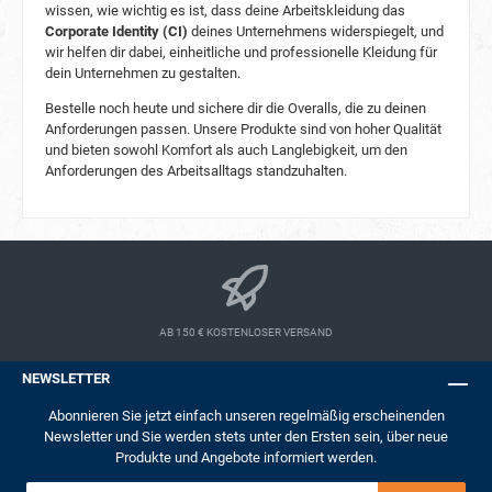
Overall das Unfallrisiko und erhöht die Sicherheit
wissen, wie wichtig es ist, dass deine Arbeitskleidung das
der Arbeiter in Kühl- und
Corporate Identity (CI)
deines Unternehmens widerspiegelt, und
Gefrierlagereinrichtungen. 4. Beeindruckende
wir helfen dir dabei, einheitliche und professionelle Kleidung für
Wärmeisolierung Mit einem
dein Unternehmen zu gestalten.
Wärmeisolationswert von 0,479 (B) überzeugt
der Planam Kühl-/Gefrierhaus Gefrierhaus
Bestelle noch heute und sichere dir die Overalls, die zu deinen
Overall durch außergewöhnliche
Anforderungen passen. Unsere Produkte sind von hoher Qualität
Wärmespeicherung. Diese Isolationsbewertung
und bieten sowohl Komfort als auch Langlebigkeit, um den
gewährleistet, dass der Träger auch bei eisigen
Anforderungen des Arbeitsalltags standzuhalten.
Temperaturen geschützt bleibt und über längere
Zeiträume hinweg eine angenehme
Körpertemperatur aufrechterhält. Die Fähigkeit
des Overalls, Wärme zu speichern, wird durch
seine Luftdurchlässigkeitsklasse 3 unterstützt,
wodurch das Eindringen kalter Luft minimiert
wird. 5. Erhältliche Größen und Farboptionen
Der Planam Gefrierhaus Overall ist in
AB 150 € KOSTENLOSER VERSAND
verschiedenen Größen erhältlich, um
unterschiedlichen Körpertypen gerecht zu
NEWSLETTER
werden. Die verfügbaren Größen umfassen S, M,
L, XL, XXL und XXXL, um eine passende
Abonnieren Sie jetzt einfach unseren regelmäßig erscheinenden
Passform für jeden Arbeiter zu gewährleisten.
Newsletter und Sie werden stets unter den Ersten sein, über neue
Darüber hinaus ist der Overall in einem
Produkte und Angebote informiert werden.
eleganten Marineblau mit kornblauem
Innenfutter erhältlich, das Ästhetik und
E-