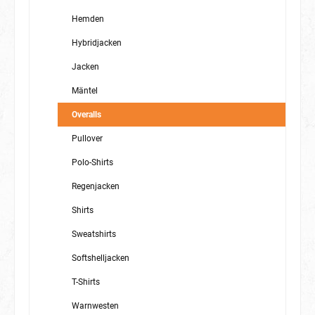
Hemden
Hybridjacken
Jacken
Mäntel
Overalls
Pullover
Polo-Shirts
Regenjacken
Shirts
Sweatshirts
Softshelljacken
T-Shirts
Warnwesten