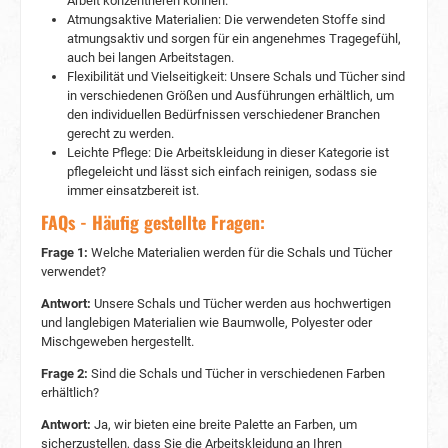
Arbeit konzentrieren können.
Stiefeletten für einen entspannten und lässigen
Atmungsaktive Materialien: Die verwendeten Stoffe sind
Look. Schicker Stil: Tragen Sie den Strickloop zu
atmungsaktiv und sorgen für ein angenehmes Tragegefühl,
einem eleganten Mantel, einer Hose und Stiefeln
auch bei langen Arbeitstagen.
für einen schickeren Look, der sowohl im Büro
Flexibilität und Vielseitigkeit: Unsere Schals und Tücher sind
als auch bei besonderen Anläss en gut aussieht.
in verschiedenen Größen und Ausführungen erhältlich, um
Sportlich und warm: Kombinieren Sie den
den individuellen Bedürfnissen verschiedener Branchen
Strickloop mit einer Sportjacke, Leggings und
gerecht zu werden.
Sneakers für einen sportlichen und dennoch
warmen Look während Ihrer Outdoor-
Leichte Pflege: Die Arbeitskleidung in dieser Kategorie ist
Aktivitäten. Pflegehinweise für den Planam
pflegeleicht und lässt sich einfach reinigen, sodass sie
Strickloop Um sicherzustellen, dass Ihr Planam
immer einsatzbereit ist.
Strickloop in bestem Zustand bleibt, ist es
FAQs - Häufig gestellte Fragen:
wichtig, ihn richtig zu pflegen. Hier sind einige
Pflegehinweise für Ihren Strickloop:
Frage 1:
Welche Materialien werden für die Schals und Tücher
Handwäsche empfohlen: Da der Strickloop aus
verwendet?
empfindlichem Material besteht, wird
empfohlen, ihn per Hand in kaltem Wasser mit
Antwort:
Unsere Schals und Tücher werden aus hochwertigen
einem milden Waschmittel zu waschen. Sanft
und langlebigen Materialien wie Baumwolle, Polyester oder
auswringen: Drücken Sie das überschüssige
Mischgeweben hergestellt.
Wasser vorsichtig aus dem Strickloop und
wringen Sie ihn nicht stark aus, um
Frage 2:
Sind die Schals und Tücher in verschiedenen Farben
Verformungen zu vermeiden. Flach trocknen:
erhältlich?
Legen Sie den Strickloop flach auf ein Handtuch
und lassen Sie ihn an der Luft trocknen.
Antwort:
Ja, wir bieten eine breite Palette an Farben, um
Vermeiden Sie direkte Sonneneinstrahlung und
sicherzustellen, dass Sie die Arbeitskleidung an Ihren