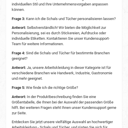
Heizkörper, da dies das Material beschädigen
individuellen Stil und Ihre Unternehmensvorgaben anpassen
kann. Bügeln vermeiden: Bügeln Sie den
können.
Strickloop nicht, da dies zu Schäden führen
kann. Wenn nötig, können Sie ihn sanft glatt
Frage 3:
Kann ich die Schals und Tücher personalisieren lassen?
streichen. Häufig gestellte Fragen
Antwort:
Selbstverständlich! Wir bieten die Möglichkeit zur
(FAQs)1. Welche Größen sind für den Planam
Personalisierung, sei es durch Stickereien, Aufdrucke oder
Strickloop erhältlich? Der Planam Strickloop ist
individuelle Etiketten. Kontaktieren Sie unser Kundensupport-
in einer Universalgröße erhältlich, die den
Team für weitere Informationen.
meisten Menschen passt. 2. Aus welchem
Material besteht der Planam Strickloop? Der
Frage 4:
Sind die Schals und Tücher für bestimmte Branchen
Planam Strickloop besteht aus 100 % Polyacryl,
geeignet?
einem weichen und langlebigen Material. 3.
Kann der Planam Strickloop im Winter getragen
Antwort:
Ja, unsere Arbeitskleidung in dieser Kategorie ist für
werden? Ja, der Planam Strickloop ist
verschiedene Branchen wie Handwerk, Industrie, Gastronomie
besonders für kalte Wetterbedingungen
und mehr geeignet.
geeignet und hält Ihren Hals warm. 4. Ist der
Planam Strickloop maschinenwaschbar? Ja,
Frage 5:
Wie finde ich die richtige Größe?
aber es wird empfohlen, den Strickloop per Hand
zu waschen, um Schäden am Material zu
Antwort:
In der Produktbeschreibung finden Sie eine
vermeiden. 5. Kann der Planam Strickloop von
Größentabelle, die Ihnen bei der Auswahl der passenden Größe
Männern und Frauen getragen werden? Ja, der
hilft. Bei weiteren Fragen steht Ihnen unser Kundensupport gerne
Planam Strickloop ist für Männer und Frauen
zur Seite.
gleichermaßen geeignet.
Entdecken Sie jetzt unsere vielfältige Auswahl an hochwertiger
Arbeitskleidung - Schals und Tücher, und rüsten Sie sich für