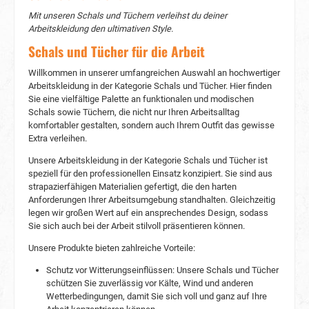
trägt man den Planam Strickloop? Der Planam
Mit unseren Schals und Tüchern verleihst du deiner
Strickloop kann auf verschiedene Arten
Arbeitskleidung den ultimativen Style.
getragen werden, je nach Ihrem persönlichen Stil
und den Wetterbedingungen. Hier sind einige
Schals und Tücher für die Arbeit
beliebte Tragevarianten: Schalvariante: Wickeln
Sie den Strickloop zweimal um Ihren Hals und
Willkommen in unserer umfangreichen Auswahl an hochwertiger
lassen Sie die Enden locker hängen. Diese
Arbeitskleidung in der Kategorie Schals und Tücher. Hier finden
Variante eignet sich gut für milde Temperaturen
Sie eine vielfältige Palette an funktionalen und modischen
oder als stilvolles Accessoire. Kapuzenversion:
Schals sowie Tüchern, die nicht nur Ihren Arbeitsalltag
Ziehen Sie den Strickloop über Ihren Kopf und
komfortabler gestalten, sondern auch Ihrem Outfit das gewisse
lassen Sie ihn als Kapuze auf Ihrem Rücken
Extra verleihen.
ruhen. Diese Variante ist ideal, um Ihren Kopf
und Nacken an besonders kalten Tagen warm
Unsere Arbeitskleidung in der Kategorie Schals und Tücher ist
zu halten. Halstuchvariante: Falten Sie den
speziell für den professionellen Einsatz konzipiert. Sie sind aus
Strickloop in der Mitte, legen Sie ihn um Ihren
strapazierfähigen Materialien gefertigt, die den harten
Hals und ziehen Sie die beiden Enden durch die
Anforderungen Ihrer Arbeitsumgebung standhalten. Gleichzeitig
Schlaufe. Diese Variante ist perfekt für einen
legen wir großen Wert auf ein ansprechendes Design, sodass
lässigen Look und bietet zusätzlichen Schutz
Sie sich auch bei der Arbeit stilvoll präsentieren können.
vor Wind und Kälte. Styling-Tipps für den
Planam Strickloop Der Planam Strickloop kann
Unsere Produkte bieten zahlreiche Vorteile:
zu verschiedenen Outfits und Anlässen gestylt
werden. Hier sind einige Styling-Tipps, um das
Schutz vor Witterungseinflüssen: Unsere Schals und Tücher
Beste aus Ihrem Strickloop herauszuholen:
schützen Sie zuverlässig vor Kälte, Wind und anderen
Lässiger Look: Kombinieren Sie den Strickloop
Wetterbedingungen, damit Sie sich voll und ganz auf Ihre
mit einer Jeans, einem lockeren Pullover und