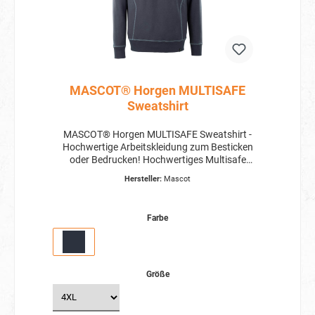
MASCOT® Horgen MULTISAFE
Sweatshirt
MASCOT® Horgen MULTISAFE Sweatshirt -
Hochwertige Arbeitskleidung zum Besticken
oder Bedrucken! Hochwertiges Multisafe
Sweatshirt für anspruchsvolle
Hersteller:
Mascot
Arbeitsbedingungen Mit dem MASCOT® Horgen
MULTISAFE Sweatshirt erhalten Sie hochwertige
Arbeitskleidung, die speziell für anspruchsvolle
Farbe
Arbeitsbedingungen entwickelt wurde. Dieses
Sweatshirt bietet nicht nur optimalen Schutz,
sondern auch hohen Tragekomfort für den
ganzen Arbeitstag. Maximale Sicherheit und
Komfort Das MULTISAFE Sweatshirt ist
Größe
antistatisch und flammhemmend. Es verfügt
über Nähte aus flammhemmendem Garn und
einen runden Halsausschnitt. Die