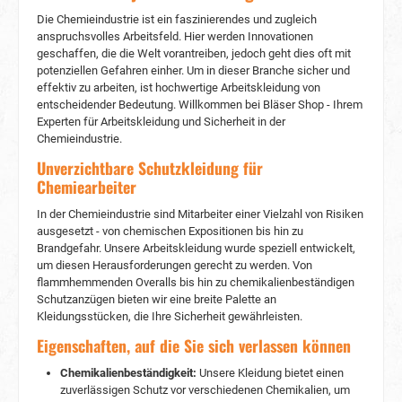
Flexibilität und Bewegungsfreiheit ermöglichen.
Die Chemieindustrie ist ein faszinierendes und zugleich
Latztasche mit Patte: Die Latztasche mit Klappe
anspruchsvolles Arbeitsfeld. Hier werden Innovationen
bietet praktischen Stauraum für kleine
geschaffen, die die Welt vorantreiben, jedoch geht dies oft mit
Werkzeuge oder persönliche Gegenstände. 2
potenziellen Gefahren einher. Um in dieser Branche sicher und
senkrechte vordere Eingrifftaschen mit
Druckknopf: Die beiden vorderen Taschen mit
effektiv zu arbeiten, ist hochwertige Arbeitskleidung von
Druckknopf bieten sicheren Stauraum für
entscheidender Bedeutung. Willkommen bei Bläser Shop - Ihrem
wichtige Gegenstände. 1 Oberschenkeltasche
Experten für Arbeitskleidung und Sicherheit in der
mit Patte: Die Oberschenkeltasche mit Klappe
Chemieindustrie.
bietet zusätzliche Aufbewahrungsmöglichkeiten
Unverzichtbare Schutzkleidung für
und ermöglicht einen schnellen Zugriff auf
Chemiearbeiter
Werkzeuge oder Zubehör. 1 Maßstabtasche mit
Patte rechts: Die Tasche auf der rechten Seite ist
In der Chemieindustrie sind Mitarbeiter einer Vielzahl von Risiken
speziell für ein Maßband ausgelegt und
ausgesetzt - von chemischen Expositionen bis hin zu
ermöglicht einen schnellen Zugriff, wenn es
Brandgefahr. Unsere Arbeitskleidung wurde speziell entwickelt,
benötigt wird. 2 Gesäßtaschen mit Patten: Die
beiden Gesäßtaschen mit Klappen bieten
um diesen Herausforderungen gerecht zu werden. Von
zusätzlichen Stauraum für persönliche
flammhemmenden Overalls bis hin zu chemikalienbeständigen
Gegenstände oder Werkzeuge. Größenoptionen
Schutzanzügen bieten wir eine breite Palette an
für eine perfekte Passform Die Weld Shield
Kleidungsstücken, die Ihre Sicherheit gewährleisten.
Latzhose ist in einer Vielzahl von Größen
Eigenschaften, auf die Sie sich verlassen können
erhältlich, sodass jeder Arbeiter die perfekte
Passform finden kann. Die verfügbaren Größen
Chemikalienbeständigkeit:
Unsere Kleidung bietet einen
umfassen 42, 44, 46, 48, 50, 52, 54, 56, 58, 60,
zuverlässigen Schutz vor verschiedenen Chemikalien, um
62, 64, 90, 94, 98, 102, 106 und 110. Es wird