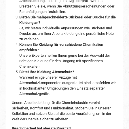
Arbeitskleidung sollte regelmäßig überprüft werden.
bequeme Passform und ermöglichen es
Ersetzen Sie sie, wenn Sie Abnutzungserscheinungen oder
Arbeitern, sie über längere Zeiträume hinweg
Beschädigungen feststellen.
ohne Beschwerden zu tragen. 4. Wie kann ich
Bieten Sie maßgeschneiderte Stickerei oder Drucke für die
die richtige Größe für die Weld Shield Latzhose
Kleidung an?
bestimmen? Es ist wichtig, sich an der
Ja, wir bieten individuelle Anpassungen wie Stickerei und
Größentabelle von Planam zu orientieren, um die
Drucke an, um Ihrer Arbeitskleidung eine persönliche Note
passende Größe auszuwählen. Durch genaue
zu verleihen.
Körpermaße kann die optimale Passform
Können Sie Kleidung für verschiedene Chemikalien
ermittelt werden, um maximalen Komfort und
Schutz zu gewährleisten.
empfehlen?
Unsere Experten helfen Ihnen gerne bei der Auswahl der
richtigen Kleidung für den Umgang mit spezifischen
Chemikalien.
Bietet Ihre Kleidung Atemschutz?
Während einige unserer Anzüge mit
Atemschutzkomponenten ausgestattet sind, empfehlen wir
in hochriskanten Umgebungen den Einsatz separater
Atemschutzgeräte.
Unsere Arbeitskleidung für die Chemieindustrie vereint
Sicherheit, Komfort und Funktionalität. Stöbern Sie in unserer
Kollektion und setzen Sie auf die beste Ausrüstung, um in der
Welt der Chemie sicher zu arbeiten.
Ihre Sicherheit hat oberste Priorität!