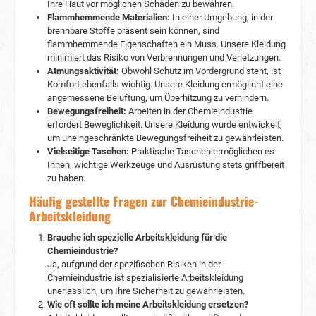
Ihre Haut vor möglichen Schäden zu bewahren.
empfohlen, die entsprechende Größe
Flammhemmende Materialien:
In einer Umgebung, in der
auszuwählen, um maximalen Komfort und
brennbare Stoffe präsent sein können, sind
Schutz zu gewährleisten. Häufig gestellte
flammhemmende Eigenschaften ein Muss. Unsere Kleidung
Fragen (FAQs)1. Wie schützt die Weld Shield
Latzhose vor Metallspritzern und Funkenflug?
minimiert das Risiko von Verbrennungen und Verletzungen.
Die Weld Shield Latzhose besteht aus einem
Atmungsaktivität:
Obwohl Schutz im Vordergrund steht, ist
speziellen Gewebemix, der antistatisch und
Komfort ebenfalls wichtig. Unsere Kleidung ermöglicht eine
flammhemmend ist. Sie schützt den Träger
angemessene Belüftung, um Überhitzung zu verhindern.
effektiv vor Metallspritzern und Funkenflug und
Bewegungsfreiheit:
Arbeiten in der Chemieindustrie
gewährleistet so die Sicherheit in gefährlichen
erfordert Beweglichkeit. Unsere Kleidung wurde entwickelt,
Arbeitsumgebungen. 2. Welche Branchen
um uneingeschränkte Bewegungsfreiheit zu gewährleisten.
können von der Verwendung der Weld Shield
Vielseitige Taschen:
Praktische Taschen ermöglichen es
Latzhose profitieren? Die Weld Shield Latzhose
Ihnen, wichtige Werkzeuge und Ausrüstung stets griffbereit
eignet sich für Fachleute, die in verschiedenen
zu haben.
Branchen arbeiten, darunter Schweißen,
Metallverarbeitung, Bauwesen und Fertigung.
Häufig gestellte Fragen zur Chemieindustrie-
Sie wurde entwickelt, um Arbeiter vor
Arbeitskleidung
potenziellen Gefahren im Zusammenhang mit
Metallspritzern und Funkenflug zu schützen. 3.
Brauche ich spezielle Arbeitskleidung für die
Ist die Weld Shield Latzhose auch bei längerem
Chemieindustrie?
Tragen bequem? Ja, die Weld Shield Latzhose
Ja, aufgrund der spezifischen Risiken in der
wurde sowohl in Bezug auf Sicherheit als auch
Chemieindustrie ist spezialisierte Arbeitskleidung
auf Komfort entwickelt. Ihre verstellbaren
unerlässlich, um Ihre Sicherheit zu gewährleisten.
Merkmale, elastischen Einsätze und
Wie oft sollte ich meine Arbeitskleidung ersetzen?
hochwertigen Materialien gewährleisten eine