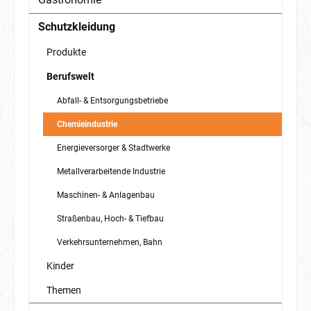
Schutzkleidung
Produkte
Berufswelt
Abfall- & Entsorgungsbetriebe
Chemieindustrie
Energieversorger & Stadtwerke
Metallverarbeitende Industrie
Maschinen- & Anlagenbau
Straßenbau, Hoch- & Tiefbau
Verkehrsunternehmen, Bahn
Kinder
Themen