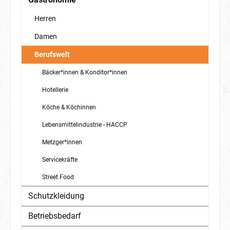
Herren
Damen
Berufswelt
Bäcker*innen & Konditor*innen
Hotellerie
Köche & Köchinnen
Lebensmittelindustrie - HACCP
Metzger*innen
Servicekräfte
Street Food
Schutzkleidung
Betriebsbedarf