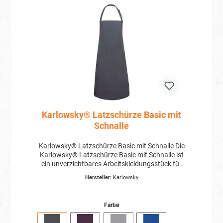
Karlowsky® Latzschürze Basic mit
Schnalle
Karlowsky® Latzschürze Basic mit Schnalle Die
Karlowsky® Latzschürze Basic mit Schnalle ist
ein unverzichtbares Arbeitskleidungsstück für
höchsten Komfort. Hergestellt aus
Hersteller:
Karlowsky
strapazierfähigem Köpergewebe mit einer
Grammatur von 215 g/m² bietet sie
erstklassigen Schutz und Langlebigkeit.
Farbe
Latzschürze mit Bändern aus Schürzenstoff Mit
Nahtsicherung Latzband mit Schnalle zum