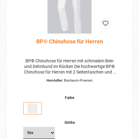
BP® Chinohose für Herren
BP® Chinohose für Herren mit schmalem Bein
und Dehnbund im Rücken Die hochwertige BP®
Chinohose für Herren mit 2 Seitentaschen und 2
Gesäßtaschen bietet nicht nur praktischen
Hersteller:
Bierbaum-Proenen
Stauraum, sondern auch einen eleganten Look
für jeden Anlass. Schmales Bein Dehnbund im
Rücken für optimalen Sitz 100% Baumwolle Die
Farbe
Hose ist aus 100% Baumwolle gefertigt und
bietet somit eine atmungsaktive und
angenehme Tragequalität. Egal ob im Büro oder
in der Freizeit, mit der BP® Chinohose für Herren
sind Sie immer stilvoll gekleidet. Kombinieren Sie
Größe
die Hose mit einem schlichten Hemd für einen
klassischen Look oder mit einem Polo-Shirt für
einen lässigeren Auftritt. Bestellen Sie noch