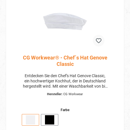
empfindliche Haut geeignet? Ja, die BP Stretch-
Kochjacke besteht aus hautfreundlichem
Material und ist daher auch für empfindliche
Haut geeignet.
CG Workwear® - Chef´s Hat Genove
Classic
Entdecken Sie den Chef's Hat Genove Classic,
ein hochwertiger Kochhut, der in Deutschland
hergestellt wird. Mit einer Waschbarkeit von bis
zu 95 °C ist er einfach zu reinigen. Der Hut
Hersteller:
CG Workwear
verfügt über einen praktischen Klettverschluss
und ist stufenlos verstellbar für optimalen
Tragekomfort. Mit einer Bundbreite von ca. 5,5
Farbe
cm ist dieser Hut eine perfekte Wahl für
professionelle Köche.