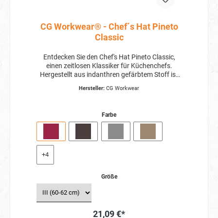
CG Workwear® - Chef´s Hat Pineto
Classic
Entdecken Sie den Chef's Hat Pineto Classic,
einen zeitlosen Klassiker für Küchenchefs.
Hergestellt aus indanthren gefärbtem Stoff ist
er waschbar bis 95°C und knitterarm.
Hersteller:
CG Workwear
Pflegeleicht und farbecht, ist er auch für
Industriewäsche und Finishertauglichkeit
geeignet. Mit einer Bundhöhe von ca. 7,5 cm ist
Farbe
dieser Hut ein Must-Have für professionelle
Köche. Qualität Made in Germany!
+
4
Größe
21,09 €*