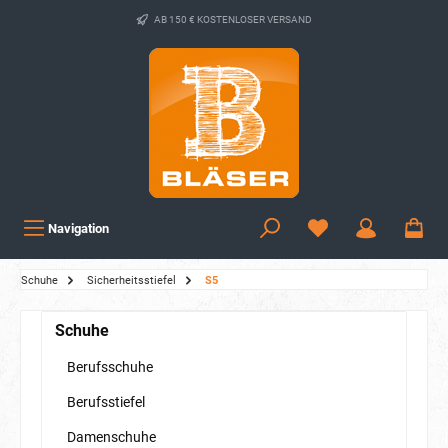
AB 150 € KOSTENLOSER VERSAND
Navigation
Schuhe
Sicherheitsstiefel
S5
Schuhe
Berufsschuhe
Berufsstiefel
Damenschuhe