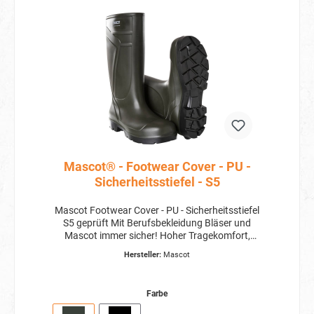
Mascot® - Footwear Cover - PU -
Sicherheitsstiefel - S5
Mascot Footwear Cover - PU - Sicherheitsstiefel
S5 geprüft Mit Berufsbekleidung Bläser und
Mascot immer sicher! Hoher Tragekomfort,
langlebig, dauerhaft im Sortiment und der
Hersteller:
Mascot
perfekte Arbeitsstiefel für dich und dein Team.
Mit dem Footwear Cover Sicherheitsstiefel -
PU - S5 von Mascot, bist du oder dein Team
Farbe
immer startklar für den Tag.
Artikelbeschreibung: Nageldurchtrittschutz aus