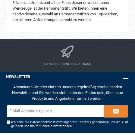
Effizienz aufrechtzuerhalten. Eines dieser unverzichtbaren
Ihre Kosten für Marker erheblich reduziert.
Werkzeuge ist der Permanentstift. Wir bieten Ihnen eine
Umweltfreundliches Design: Pica legt Wert auf
handverlesene Auswahl an Permanentstiften von Top-Marken,
Nachhaltigkeit. Das umweltfreundliche Design
um all Ihren Anforderungen gerecht zu werden.
des Markers fördert einen minimalen Verbrauch
und bietet schnelle Nachfüllmöglichkeiten,
wodurch Plastikabfall reduziert und die Umwelt
geschont wird. Präzises Markieren: Der
Minendurchmesser von 10 mm sorgt für klare
und präzise Markierungen, was ihn ideal für
Anwendungen macht, bei denen Genauigkeit
entscheidend ist. Optimierte Länge: Die Länge
von 85 mm der Pica Visor Permanent Ersatz-
AB 150 € KOSTENLOSER VERSAND
Minen sorgt für eine angenehme Handhabung
und ausreichend Platz zum Schreiben.
NEWSLETTER
Temperaturhinweis: Um die Integrität der Mine
zu erhalten, sollte sie nicht Temperaturen über
Abonnieren Sie jetzt einfach unseren regelmäßig erscheinenden
40°C ausgesetzt werden. Farboptionen: Die Pica
Newsletter und Sie werden stets unter den Ersten sein, über neue
Visor Permanent Ersatz-Minen sind in drei
Produkte und Angebote informiert werden.
chloridfreien Farben erhältlich: Blau, Weiß und
Schwarz, die sich für dauerhafte Markierungen
E-
auf Edelstahl eignen. Darüber hinaus bietet die
Mail-
Farbe Fluo-Orange eine hochwertige
Adresse*
Ich habe die
Datenschutzbestimmungen
zur Kenntnis genommen und die
AGB
Leuchtkraft für Anwendungen, die optische
gelesen und bin mit ihnen einverstanden.
Sensoren erfordern. Anwendungen der Pica
Visor Permanent Ersatz-Minen Bauwesen und