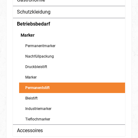
Schutzkleidung
Betriebsbedarf
Marker
Permanentmarker
Nachfüllpackung
Druckbleistift
Marker
Permanentstift
Bleistift
Industriemarker
Tieflochmarker
Accessoires