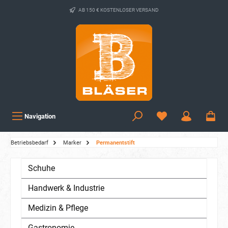
AB 150 € KOSTENLOSER VERSAND
Navigation
Betriebsbedarf
Marker
Permanentstift
Schuhe
Handwerk & Industrie
Medizin & Pflege
Gastronomie